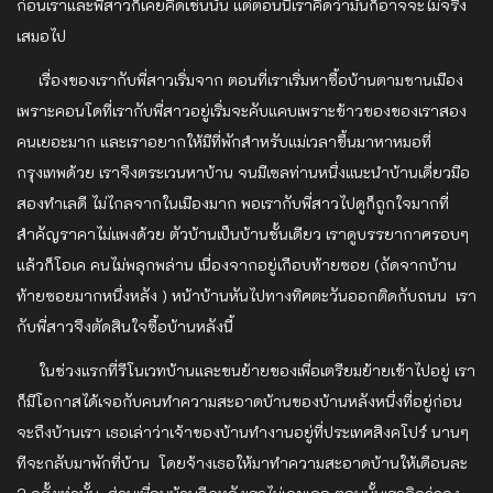
ก่อนเราและพี่สาวก็เคยคิดเช่นนั้น แต่ตอนนี้เราคิดว่ามันก็อาจจะไม่จริง
เสมอไป
เรื่องของเรากับพี่สาวเริ่มจาก ตอนที่เราเริ่มหาซื้อบ้านตามชานเมือง
เพราะคอนโดที่เรากับพี่สาวอยู่เริ่มจะคับแคบเพราะข้าวของของเราสอง
คนเยอะมาก และเราอยากให้มีที่พักสำหรับแม่เวลาขึ้นมาหาหมอที่
กรุงเทพด้วย เราจึงตระเวนหาบ้าน จนมีเซลท่านหนึ่งแนะนำบ้านเดี่ยวมือ
สองทำเลดี ไม่ไกลจากในเมืองมาก พอเรากับพี่สาวไปดูก็ถูกใจมากที่
สำคัญราคาไม่แพงด้วย ตัวบ้านเป็นบ้านชั้นเดียว เราดูบรรยากาศรอบๆ
แล้วก็โอเค คนไม่พลุกพล่าน เนื่องจากอยู่เกือบท้ายซอย (ถัดจากบ้าน
ท้ายซอยมากหนึ่งหลัง ) หน้าบ้านหันไปทางทิศตะวันออกติดกับถนน เรา
กับพี่สาวจึงตัดสินใจซื้อบ้านหลังนี้
ในช่วงแรกที่รีโนเวทบ้านและขนย้ายของเพื่อเตรียมย้ายเข้าไปอยู่ เรา
ก็มีโอกาสได้เจอกับคนทำความสะอาดบ้านของบ้านหลังหนึ่งที่อยู่ก่อน
จะถึงบ้านเรา เธอเล่าว่าเจ้าของบ้านทำงานอยู่ที่ประเทศสิงคโปร์ นานๆ
ทีจะกลับมาพักที่บ้าน โดยจ้างเธอให้มาทำความสะอาดบ้านให้เดือนละ