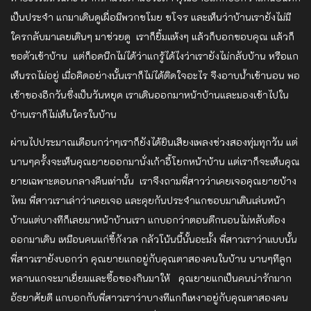
เป็นประจำ แกมาเดินดูเผื่อมีพวกขโมย ขโจร และเห็นว่าบ้านเรายังไม่มี
ใครกลับมาเลยเดินๆ มาช่วยดู เราก็ยิ้มแห้งๆ แล้วก็บอกขอบคุณ แล้วก็
ขอตัวเข้าบ้าน แต่ก็อดนึกไม่ได้ว่าแกรู้ได้ไงว่าเรายังไม่กลับบ้าน หรือแก
เห็นรถไม่อยู่ เมื่อคิดอย่างนั้นเราก็ไม่ได้ติดใจอะไร จึงอาบน้ำเข้านอน พอ
เช้าของอีกวันซึ่งเป็นวันหยุด เราเดินออกมาหน้าบ้านและมองเข้าไปใน
บ้านเราก็ไม่เห็นใครในบ้าน
ผ่านไปประมาณเดือนกว่าๆเราก็ยังได้ยินเสียงเพลงช่วงสองทุ่มทุกวัน แต่
นานๆครั้งจะเห็นคุณยายออกมานั่งเก้าอี้โยกหน้าบ้าน แต่เราก็จะเห็นคุณ
ยายเฉพาะตอนกลางคืนเท่านั้น เราจึงถามพี่สาวว่าเคยเจอคุณยายบ้าง
ไหม พี่สาวเราเล่าว่าเคยเจอ และคุยกันประจำแกชอบมาเดินเล่นหน้า
บ้านแต่บางทีก็เลยมาหน้าบ้านเรา แกบอกว่าตอนดึกนอนไม่หลับต้อง
ออกมาเดิน เหมือนคนแก่ขี้กังวล กลัวโน้นนี้นั้นอะมั้ง พี่สาวเราว่าแบบนั้น
พี่สาวเรายังบอกว่า คุณยายแกอยู่กับคุณตาสองคนในบ้าน นานๆทีลูก
หลานแกจะมาเยี่ยมและซื้อของกินมาให้ คุณยายแกเป็นคนน่ารักมาก
อัธยาศัยดี แกบอกกับพี่สาวเราว่าบางทีแกก็เหงาอยู่กับคุณตาสองคน