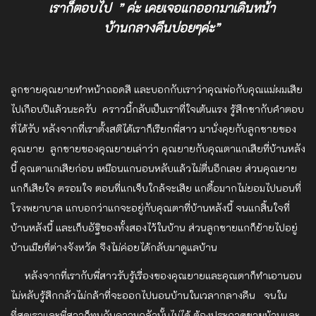
เราก็ตอบไป
” ค่ะ เคยเจอแกออกมาเดินหน้า
บ้านกลางคืนบ่อยๆค่ะ”
ลูกชายคุณยายทำหน้าถอดสี และบอกกับเราว่าคุณพ่อกับคุณแม่ผมเสีย
ไปเกือบปีแล้วนะครับ คราวนี้กลับเป็นเราที่ใจเต้นแรง รู้สึกชากับคำตอบ
ที่ได้รับ หลังจากที่เราตั้งสติได้เราก็เรียกพี่สาว มานั่งคุยกับลูกชายของ
คุณยาย ลูกชายของคุณยายเล่าว่า คุณยายกับคุณตาแกเสียที่บ้านหลัง
นี้ คุณตาแกเสียก่อน เหมือนแกนอนหลับแล้วไม่ตื่นอีกเลย ส่วนคุณยาย
แกก็เสียใจ ตรอมใจ ตอนที่แกเจ็บใกล้จะเสีย แกดื้อมากไม่ยอมไปนอนที่
โรงพยาบาล แกบอกว่าแกจะอยู่กับคุณตาที่บ้านหลังนี้ จนแกสิ้นใจที่
บ้านหลังนี้ และเก็บอัฐิของทั้งสองไว้ในบ้าน ส่วนลูกชายแกก็ย้ายไปอยู่
บ้านเมียที่ต่างจังหวัด จึงไม่ค่อยได้กลับมาดูแลบ้าน
หลังจากที่เรากับพี่สาวรับรู้เรื่องของคุณยายและคุณตาก็ทำเอานอน
ไม่หลับรู้สึกกลัวไม่กล้าที่จะออกไปนอนบ้านในเวลากลางคืน จนใน
ที่สุดเราและพี่สาวก็ทนกับความกลัวนั้นไม่ได้ ต้องประกาศขายบ้านและ