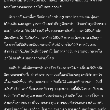
2 ครั้งเท่านั้น ส่วนเพื่อนบ้านอีกหลังเราไม่เคยเจอ ตอนนั้นเราคิดว่าคง
ออกไปทำงานเพราะเราไปในตอนกลางวัน
เริ่มจากวันแรกที่เรากับพี่สาวย้ายไปอยู่ ตอนประมาณสองทุ่มเรา
ได้ยินเสียงเพลงลูกกรุงจากบ้านหลังที่อยู่ถัดเราไป (บ้านหลังสุดท้ายของ
ซอย) แต่เพลงก็ไม่ได้ดังจนถึงขั้นรบกวนเรากับพี่สาว เราได้ยินสักพัก
เสียงก็หายไป ในคืนถัดมาเราก็จะได้ยินเสียงเพลงในช่วงเวลาเดิมทุกๆ
วัน บางวันก็มีเสียงเหมือนคนรดน้ำต้นไม้ บางวันก็มีเสียงเหมือนคน
ทำครัว เราก็แปลกใจเล็กน้อยทำไมไม่ทำกลางวัน เพราะตอนกลางวัน
เราไม่เคยเห็นคนออกจากบ้านนี้เลย
จนคืนวันหนึ่งพี่สาวเราไปต่างจังหวัดและเราไปงานเลี้ยงบริษัทกลับ
ดึกประมาณตีหนึ่ง ช่วงที่เราลงจากรถเพื่อมาเปิดประตู เราก็ต้องตกใจ
เมื่อเงยหน้าขึ้นมาเห็น คุณยายแก่ๆ ยืนยิ้มให้ และพูดทักทายเรา
‘’วันนี้
กลับดึกจัง’’
เราก็ยิ้มตอบแต่ยังงงๆ ว่าคุณยายคนนี้เป็นใคร เราจึงตอบ
ไปว่า
‘’ค่ะ’
’ แล้วคุณยายแกก็บอกว่าแกอยู่บ้านติดกับเรา และชี้ไปทาง
บ้านหลังสุดซอย เราก็บอกออค่ะ คุณยายนอนดึกจังเลยค่ะ แล้วมาเดิน
ทำอะไรแถวนี้ค่ะ เราก็ถามไปตามประสา คุณยายแกก็บอกว่าแกนอนดึก