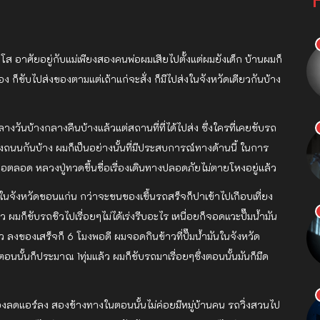
ดยโส อาศัยอยู่กับแม่เพียงสองคนพ่อผมเสียไปตั้งแต่ผมยังเด็ก บ้านผมก็
 ก็ขับไปส่งของตามแต่เถ้าแก่จะสั่ง ก็มีไปส่งในจังหวัดเดียวกันบ้าง
กลางวันบ้างกลางคืนบ้างแล้วแต่สถานที่ที่ได้ไปส่ง ซึ่งใครที่เคยขับรถ
นกันบ้าง ผมก็เป็นอย่างนั้นที่มีประสบการณ์ทางด้านนี้ ในการ
ตลอด หลวงปู่ทวดขึ้นชื่อเรื่องเดินทางปลอดภัยไม่ตายโหงอยู่แล้ว
นึ่งในจังหวัดขอนแก่น กว่าจะขนของเขึ้นรถสร็จก็ปาเข้าไปเกือบเที่ยง
 ผมก็ขับรถชิวไปเรื่อยๆไม่ได้เร่งรีบอะไร เหนื่อยก็จอดแวะปั๊มน้ำมัน
ว ลงของเสร็จก็ 6 โมงพอดี ผมจอดกินข้าวที่ปั๊มน้ำมันในจังหวัด
นั้นก็ประมาณ 1ทุ่มแล้ว ผมก็ขับรถมาเรื่อยๆซึ่งตอนนั้นมันก็มืด
องลดแอร์ลง สองข้างทางในตอนนั้นไม่ค่อยมีหมู่บ้านคน รถวิ่งสวนไป