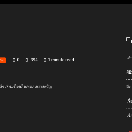
เจ้
0
394
1 minute read
าน
ผีย
สิง อ่านเรื่องผี หลอน สยองขวัญ
ผีต
เร
เรื
senger
ine