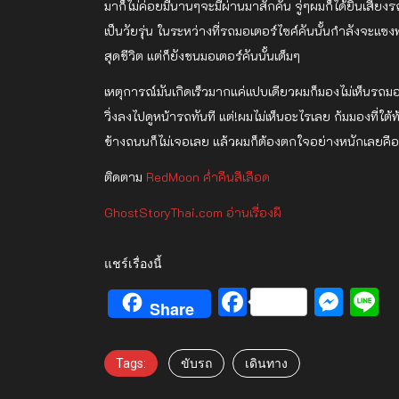
มาก็ไม่ค่อยมีนานๆจะมีผ่านมาสักคัน จู่ๆผมก็ได้ยินเสีย
เป็นวัยรุ่น ในระหว่างที่รถมอเตอร์ไซค์คันนั้นกำลังจะแ
สุดชีวิต แต่ก็ยังชนมอเตอร์คันนั้นเต็มๆ
เหตุการณ์มันเกิดเร็วมากแค่แปบเดียวผมก็มองไม่เห็นรถมอ
วิ่งลงไปดูหน้ารถทันที แต่!ผมไม่เห็นอะไรเลย ก้มมองที่ใ
ข้างถนนก็ไม่เจอเลย แล้วผมก็ต้องตกใจอย่างหนักเลยคือ
ติดตาม
RedMoon ค่ำคืนสีเลือด
GhostStoryThai.com อ่านเรื่องผี
แชร์เรื่องนี้
Facebook
Mes
L
Share
Tags:
ขับรถ
เดินทาง