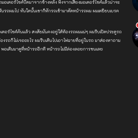
งรถมอเตอร์ไซค์บิดมาจากข้างหลัง ฟังจากเสียงมอเตอร์ไซค์แล้วน่าจะ
ซงพ้นรถผมไป ทันใดนั้นเขาก็หักรถเข้ามาตัดหน้ารถผม ผมเหยียบเบรค
เตอร์ไซค์คันแล้ว สงสัยมันคงอยู่ใต้ท้องรถผมแน่ๆ ผมรีบเปิดประตูรถ
ต้ท้องรถก็ไม่เจออะไร ผมรีบเดินไปเอาไฟฉายที่อยู่ในรถ มาส่องหาถาม
 พอเดินมาดูที่หน้ารถอีกที หน้ารถไม่มีล่องลอยการชนเลย
senger
ine