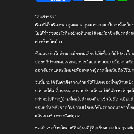
“คนส่งของ”
เรื่องนี้เป็นเรื่องของคุณดอน คุณเล่าว่า ผมเป็นคนจังหวั
ไม่ได้ร่ำรวยอะไรก็พอมีพอกินพอใช้ ผมมีอาชีพขับรถส่งของ
ต่างจังหวัดบ้าง
ซึ่งผมจะขับไปส่งของเพียงคนเดียวไม่มีเพื่อน ก็มีไปส่งทั้ง
บ่อยๆก็น่าจะเคยเจอเหตุการณ์แปลกๆสยองขวัญตามท้องถน
ออกขับรถแต่ละทีผมจะห้อยหลวงปู่ทวดที่ผมนับถือไว้ในคอ
วันนั้นผมได้รับคำสั่งจากเถ้าแก่ให้ไปส่งของที่หมู่บ้านห
กว่าจะได้เคลื่อนรถออกจากร้านเถ้าแก่ได้ก็เที่ยงกว่าๆแล้ว
กว่าจะไปถึงหมู่บ้านที่ผมไปส่งของก็ปาเข้าไป5โมงเย็นแล้
ขอนแก่น หลังจากกินข้าวเสร็จผมก็ขับรถออกมาจากปั๊มตอน
แล้วสองข้างทางมีแต่ทุ่งนา
พอเข้าเขตจังหวัดกาฬสินธุ์ผมก็รู้สึกเย็นแบบแปลกๆจนต้