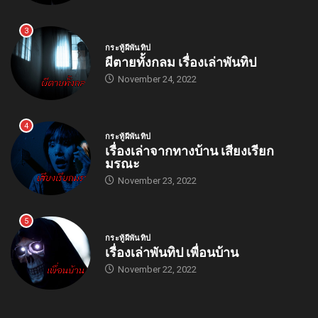
3
กระทู้ผีพันทิป
ผีตายทั้งกลม เรื่องเล่าพันทิป
November 24, 2022
4
กระทู้ผีพันทิป
เรื่องเล่าจากทางบ้าน เสียงเรียก
มรณะ
November 23, 2022
5
กระทู้ผีพันทิป
เรื่องเล่าพันทิป เพื่อนบ้าน
November 22, 2022