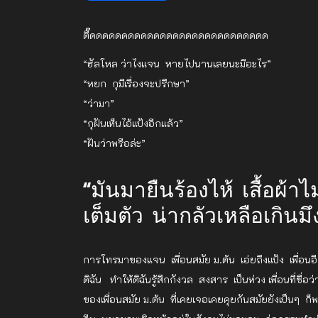
ตื๊ดดดดดดดดดดดดดดดดดดดดดดดดดดดด
“ฮัลโหล ว่าไงแจน หายไปนานเลยนะมีอะไร”
“หยก กุมีเรื่องจะปรึกษา”
“ว่ามา”
“กุฝันเห็นไอ้แป้งอีกแล้ว”
“ฝันว่าพรือล่ะ”
“มันมายืนร้องไห้ เสื้อผ้า
เต็มตัว น่ากลัวเหลือเกินมึ
การโทรมาของแจน เพื่อนสมัย ม.ต้น เอ่ยถึงแป้ง เพื่อนอี
ดิฉัน ทำให้ดิฉันรู้สึกกังวล สงสาร เป็นห่วง เพื่อนที่ช
ของเพื่อนสมัย ม.ต้น ที่เคยเจอเคยคุยกันสมัยยังเป็นๆ ก็พอ