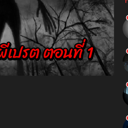
senger
ine