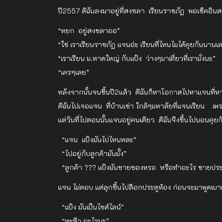
ปี2557 ดิฉันลงมาอยู่ที่สงขลา เรียนราชภัฏ พอเช็คอิ
“หยก อยู่สงขลาออ”
“ใช่ เราเรียนราชภัฏ แจนอ่ะ เรียนที่ไหนไมได้คุยกันนานเ
“เราเรียน ม.หาดใหญ่ กับแป้ง ว่างๆมาเที่ยวที่เรามั่งนะ”
“เครๆเลย”
หลังจากนั้นจนขึ้นปี2แล้ว ดิฉันก็หาโอกาสไปหาแจนที่ห
ดิฉันไปเจอแจน ที่บ้านเช่า ใกล้ๆมหาลัยที่แจนเรียน 
แต่วันที่ไปตอนนั้นแจนอยู่คนเดียว ดิฉันจึงขึ้นไปนอนคุ
“แจน แป้งมันไปไหนหละ”
“ไปอยู่กับลูกค้ามันมั้ง”
“ลูกค้า ??? แป้งมันขายของหรอ หรือทำอะไร ขายประก
แจน ไม่ตอบ แต่ลุกขึ้นไปล๊อกประตูห้อง ก่อนจะมาพูดเบาเ
“แป้ง มันเป็นไซด์ไลน์”
“หะห๊า อะไรนะ”