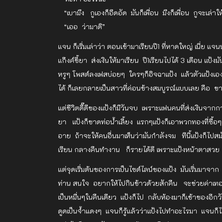
“เบามึง กูเองก็อึดอัด มันก็เพื่อน มึงก็เพื่อน กูจะเล่า
“เออ ว่ามาดิ”
แจน ก็เริ่มเล่าว่า ตอนเข้ามาเรียนปี1 ที่หาดใหญ่ เนี่ย แจน
แก๊งค์ขี้ยา ส่งเงินให้มาเรียน ปี1เรียนไปได้ 3 เดือน แป้ง
หรูๆ โพสต์ลงเฟสบ่อยๆ ใครๆก็อิจฉาแป้ง แล้วตัวแป้งเ
ได้ ก็เลยกลายเป็นสาวที่ค่อนข้างสมบูรณ์แบบเลย คือ 
แต่ชีวิตดี๊ดีของแป้งก็มีวันจบ เพราะแฟนคนที่ส่งเงินจ
ยา แป้งก็ขาดท่อน้ำเลี้ยง แรกๆแป้งก็เอาพวกทองที่ซื้
อาย ถ้าจะให้คนอื่นมาเห็นว่ามันกำลังจม ทีนี้แป้งก็ไป
เรียน กลางคืนทำงาน ก็รายได้ดี เพราะแป้งหน้าตาสวย 
แต่จุดเริ่มต้นของการเป็นไซด์ไลน์ของแป้ง มันเริ่มมาจ
ท่าน สนใจ อยากให้ไปกินข้าวด้วยสักคืน จะช่วยค่าเทอ
เป็นหมื่นๆในคืนเดียว แป้งก็ไป กลับห้องมาก็เช้าของอี
ดูดเป็นจ้ำแดงๆ แจนก็รู้แล้วว่าแป้งไปทำอะไรมา แจนก็ได