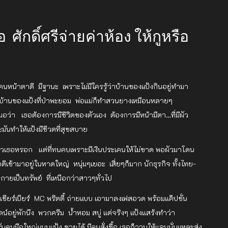
อ ศักดิ์ศรีจ่ายค่าห้อง ให้กูหรือ
คนหน้าตาดี มีฐานะ เพราะไม่มีใครรู้ว่าบ้านของแป้งกินอยู่ทำมา
ราะบ้านของแป้งที่ป่าพะยอม พ่อแม่ก็ทำสวนยางเหมือนหลายๆ
่า เธอต้องการมีชีวิตของตัวเอง ต้องการมีหน้ามีตา…ที่มีผัว
นทำให้แป้งมีชีวตที่สุขสบาย
ัวเธอหรอก แต่ที่ทนคบเพราะมีเงินประเคนให้ไม่ขาด พอผัวมาโดน
ีเข้ามาอยู่ในหาดใหญ่ หนุ่มๆเยอะ เสี่ยๆก็มาก นักธุรกิจ ทั้งไทย-
ยเป็นทรัพย์ ที่เหนือกว่าสาวๆทั่วไป
ชียร์เบียร์ MC พริตตี้ ถ่ายแบบ เอามาลงเฟสอวด พร้อมแค๊ปชั่น
อยู่พักนึง พวกครีม น้ำหอม สบู่ แต่จริงๆ แป้งแสร้งทำว่า
ับคนมือใหญ่แบบแป้ง ขายได้ มีคนสั่งซื้อ เธอก็วานให้แจนนั่นแหละส่ง