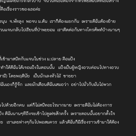
ญไม่เคยเกรงกลัวบาป จนวันที่เธอต้องจากทรัพย์สมบัติที่เธอสร้าง
คือเรื่องราวของเธอค่ะ
นขนุน จ.พัทลุง พอจบ ม.ต้น เราก็ต้องแยกกัน เพราะดิฉันต้องย้าย
ัด ส่วนแจนกลับไปเรียนที่ป่าพะยอม เราติดต่อกันทางโทรศัพท์บ้างนานๆ
คนที่เข้ามาสนิทกับแจนในช่วง ม.ปลาย คือแป้ง
 ทำให้ดิฉันได้เจอแป้งในตอนนั้น แป้งเป็นผู้หญิงอวบค่อนไปทางอวบ
ามี) โดยพฤตินัย เป็นนักเลงหัวไม้ ขายยา
ดิฉันเองก็รู้จัก และมักเตือนดิฉันเสมอว่า อย่าไปมั่วกับมันไอ่พวก
ันไปด้วยอีกคน แต่ก็ไม่สนิทอะไรมากมาย เพราะดิฉันไม่ต้องการ
ง ดิฉันนานๆทีถึงจะเข้าไปดูเฟซสักครั้ง เพราะตอนนั้นอยากตั้งใจ
วย เราเลยห่างๆกันไปพอสมควร แล้วดิฉันก็มีเรื่องราวเข้ามาให้ต้อง