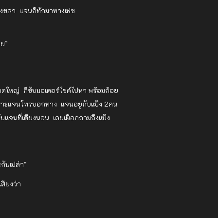
นสงขลา แจนก็ทักมาทางเฟซ
ลย”
าดใหญ่ ก็ขับมอเตอร์ไซค์ไปหา พร้อมก้อย
เพราะแจนโทรบอกทาง แจนอยู่กับแป้ง 2คน
ยกับแจนที่เตียงนอน เลยเผือกถามถึงแป้ง
ันเปล่า”
สียงว่า