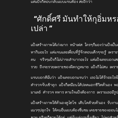
แต่แป้งก็ตอบกลับแบบแจนต้อง สะอึกว่า
“ศักดิ์ศรี มันทำให้กุอิ่มหร
เปล่า “
แป้งสร้างภาพได้เก่งมาก หน้าเฟส ใครๆก็มองว่าแป้งเป็น
หากินอะไร แต่แจนและเพื่อนที่รู้จักตอนเด็กๆจะรู้ เพ
คน จริงๆแป้งก็ไม่น่าจะลำบากอะไร แต่แป้งเคยบอกเสมอว
รวย ถึงจะรวยเพราะของผิดกฎหมาย แป้งก็ไม่สน เพราะมั
แจนบอกดิฉันว่า แป้งเคยบอกแจนว่า เธอไม่ได้รักอะไรผ
ตำรวจจับเข้าคุก แป้งก็เหมือนได้ปลดแอกชีวิตตัวเอง พอด
มาเลย์ ตำรวจ ทหาร ตามใจแป้งต้องการ เพราะเธอมีรูปกา
แป้งสร้างภาพให้ตัวเองดูไฮโซ เติบโตด้วยตัวเอง รับงานเ
แนวๆปลุกใจ ให้คนอื่นแบบต้องชื่นชม เคยขายของออนไลน์
ขาย จริงๆก็ขายได้อยู่ แต่มันแค่กระจึ๋งเดียว ไม่พอสำหร