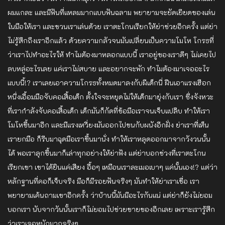
ผมแกละ และมีฟันที่แหลมมากแบบฟันฉลาม พยายามจะยัดเยียดของเล่น
ในมือให้เรา และชวนเราเล่นด้วย เราตะโกนเรียกให้ย่าช่วยอีกครั้ง แต่ย่า
ไม่รู้สึกถึงเราอีกแล้ว ด้วยความกลัวจนมันเปลี่ยนเป็นความโมโห โกรธที่
ว่าเราไปทำอะไรให้ ทำไมต้องมาหลอกแบบนี้ เราอยู่ของเราดีๆ ไม่เคยไป
ลบหลู่​อะไรเลย แค่เราไม่สบาย และอยากจะพัก ทำไมต้องมาเจออะไร
แบบนี้!? เราเลยเอาความโกรธ​ทั้งหมดมาลงกับผีเด็กนี่ ฝืนเอาแรงเฮือก
หนึ่งเอื้อมมือจับคอเสื้อเด็ก ตั้งใจจะหยุดไม่ให้เด็กมายุ่งกับเรา ซึ่งจังหวะ
ที่เรากำลังจับคอเสื้อเด็ก เด็กมันก็กัดที่ข้อมือเราจนเจ็บแปล๊บ ทำให้เรา
โมโหขึ้นมาอีก และมีแรงเหวี่ยงมันออกไปชนกับผนังอีกฝั่ง ย่าเราที่เห็น
เรายกมือ ก็รีบมาฉุดมือเราขึ้นมานั่ง ทำให้เราหลุดออกมาจากวังวนนั้น
ได้ พอเราลุกขึ้นมาก็เล่าทุกอย่างให้ย่าฟัง แต่ย่าบอกช่วงที่เราตะโกน
เรียกเขา เขาได้ยินแค่เสียง อื้อๆ เหมือนเราละเมอเบาๆ แค่นั้นเอง!? แต่ว่า
หลักฐาน​ที่คอก็เจ็บจริง มือก็มีรอยฟันจริงๆ มันทำให้ย่าเราเชื่อ เรา
พยายามเค้นถามเขาอีกครั้ง ว่าบ้านนี้มันมีอะไรกันแน่ แต่ย่าก็ยังไม่ยอม
บอกเรา นับจากวันนั้นเราก็ไม่ยอมไปช่วยขายของอีกเลย เพราะเรารู้สึก
ว่าเราเจอหนักมากจริงๆ