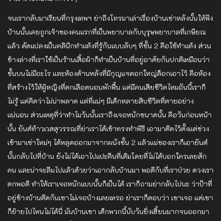
จนเรากลับมาเรียนที่กรุงเทพฯ ย่าถึงโทร​มาเล่าเรื่องบ้านเช่าหลังนั้นให้ฟัง
บ้านนั้นเคยถูกเจ้าของคนแรกที่เป็นพยาบาล​กับบุรุษ​พยาบาลที่เกษียณ​
แล้ว ดัดแปลงเป็นคลินิกทำแท้งที่รู้กันแบบลับๆ ที่ชั้น 2 คือใช้ทำแท้ง ส่วน
ข้างล่างที่เราใช้เป็นร้านเสื้อผ้าก็ทำเป็นบ้านที่อยู่อาศัย​กันปกติเหมือนว่า
ชั้นบนไม่มีอะไร และห้องด้านหลังที่มีกุญแจ​ดอกใหญ่ล็อกเอาไว้ คือห้อง
ที่สร้างไว้ให้ผู้หญิง​ที่ตกเลือดนอนพักฟื้น แต่มีคนเสียชีวิตไหมอันนี้เราก็
ไม่รู้ แต่คิดว่าไม่น่าพลาด แต่ที่แน่ๆ มีเด็กหลายสิบชีวิตที่ตายอย่าง
แน่นอน ส่วนเหตุที่ว่าทำไมวันนั้นเราถึงเจอหนักขนาดนั้น คือวันก่อนหน้า
นั้น ยันต์​ท้าวเวสสุวรรณ​ที่ย่าเราได้เข้าทรงทำพิธี เอามาติดไว้ตั้งแต่ช่วง
เข้ามาเช่าใหม่ๆ ได้หลุดออกมาจากผนังชั้น 2 แล้วแม่ของเราก็เอายันต์​
นั้นกลับไปที่บ้าน ยังไม่ได้เอาไปแปะคืนที่เดิมโดยที่ไม่ได้บอกใครเลยสัก
คน และน่าจะลืมไปแล้วด้วยว่าเอากลับบ้านมา พอดีกับที่เราป่วย ดวงเรา
ตกพอดี ทำให้เราเจอหนักแบบนั้นก็เป็นได้ เราก็ถามย่ากลับไปนะ ว่าป้าที่
อยู่​ข้างบ้านติดกันเขาไม่เจอบ้างเลยเหรอ ย่าเราก็ตอบว่า เขาเจอ แต่เขา
ก็ย้ายไปไหนไม่ได้นี่ มันบ้านเขา เด็กพวกนี้นับวันยิ่งเฮี้ยนมากจนออกมา