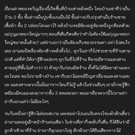
เรื่องเล่าสยองขวัญเรื่องนี้เกิดขึ้นที่บ้านเช่าหลังหนึ่ง โดยบ้านเช่าที่ว่าเป็น
บ้าน 2 ชั้น ชั้นล่างเป็นปูนชั้นบนเป็นไม้ ชั้นล่างปรับปรุงทำเป็นร้านขาย
เสื้อผ้า ชั้น 2 ปล่อยโล่งเอาไว้ หลังบ้านจะมีห้องอยู่ห้องหนึ่งถูกล็อค​ด้วย
แม่กุญแจ​ดอกใหญ่มากๆ ตอนที่เห็นก็สงสัยว่าทำไมต้องใช้แม่กุญแจ​ดอก
ใหญ่ขนาดนั้นด้วย? แต่ย่าบอกว่าเป็นห้องเก็บของธรรมดา อย่าไปสนใจ
เลย เราเลยปัดเรื่องห้องข้างหลังทิ้งไป.. ทุกวันเราก็ไปช่วยขายที่ร้านตาม
ปกติ แต่ที่ทำให้เรารู้สึกแปลกๆ ทุกวันที่ไปที่ร้าน คือจะมีซากแมลงสาบ
ตายอยู่ที่พื้นไม่ต่ำกว่า 10 ตัวทุกวันก่อนเปิดร้าน ทั้งที่ไม่ได้ฉีดยาฆ่าแมลง
อะไรเลย พอไปถามข้างบ้าน เขาก็บอกไม่เคยมีปัญหา​เรื่องแมลงสาบเลย
นะ แมลงสาบพวกนั้นมันมาจากไหนก็ไม่รู้ แล้วในช่วงเย็นๆ เรามักจะรู้สึก
เหมือนมีคนมองลงมาจากชั้น 2 ตลอดเวลา พอเอาเรื่องพวกนี้ไปถามย่า
ย่าก็บอกแต่ว่าไม่มีอะไรๆ
จนวันหนึ่งเรารู้สึกไม่ค่อยสบาย เลยขอย่าไปนอนงีบตรงโซนพักสักเดี๋ยว
​ย่าเราเลย​อยู่​เฝ้าหน้าร้านคนเดียว ในช่วงที่เรากึ่งหลับกึ่งตื่น ก็ได้ยินว่ามี
ลูกค้าเข้ามาที่ร้าน ย่าเราก็ลุกออกไปดู สักพักเราได้ยินเสียงจากไม้