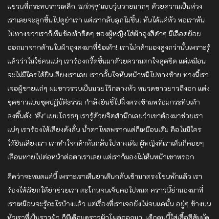
แขวนที่กระทบราวเหล็ก
‘แก่กๆๆ’
แบบวุ่นวายมากๆ ด้วยความเป็นห่วง
เราเลยจะลุกขึ้นไปดูย่าเรา แต่เรากลับลุกไม่ขึ้น! หันได้แค่หัว พอเราหัน
ไปทางขวาเราก็เห็นข้อเท้าซีดๆ ของผู้หญิง​ใส่ผ้าถุงสีดำๆ มีเลือดย้อย
ออกมาจากด้านในผ้าถุงลงมาที่ข้อเท้า! เราไม่กล้ามองสูงกว่านั้นเพราะรู้
แล้วว่าไม่ใช่คนแน่ๆ เราร้องกรี๊ดขึ้นมาด้วยความตกใจสุดขีด แต่เหมือน
จะไม่มีใครได้ยินเสียงเราเลย เรากลั้นใจหันหน้าหนีไปทางซ้าย ทางนี้เรา
เจอผู้ชายแก่ๆ ผมขาวรวบเป็นมวยไว้กลางหัว หนวดขาวยาวถึงอก แต่ง
ชุดขาวแบบชุดปฏิบัติธรรม กำลัง​ยืนชี้ไปฝั่งตรงข้ามพร้อมกระทืบเท้า
ลงพื้นดัง
‘ตึง’
แบบโกรธ​ๆ เรารู้ด้วยจิตสำนึกเลยว่าเขาต้องมาช่วยเรา
แน่ๆ เราร้องไห้เสียงดังลั่น น้ำตาไหลพรากแต่ก็เหมือนเดิม คือไม่มีใคร
ได้ยินเสียงเรา เราทำใจกล้าหันกลับไปทางเดิม ผู้หญิง​ที่เราเห็นก็ค่อยๆ
เลือนหายไปต่อหน้าต่อตาเราเลย แต่เราก็มองไม่เห็นหน้าเขาหรอก
คิดว่าจะหมดแค่นี้ เพราะเราเห็นย่าเดินกลับเข้ามาตรงโซนพักแล้ว เรา
ร้องไห้เรียกให้ย่าช่วยเรา ตะโกนจนเจ็บคอไปหมด คราวนี้ย่ามองมาที่
เราเหมือนจะรู้อะไรบ้างแล้ว แต่เรื่องที่เราเจอยังไม่จบแค่นั้น อยู่ๆ ข้างบน
หัวเราที่เป็นราวผ้า ก็มีเด็กมุดราวผ้าโผล่ออกมา! เด็กคนนี้ใส่เสื้อสีส้มมัด