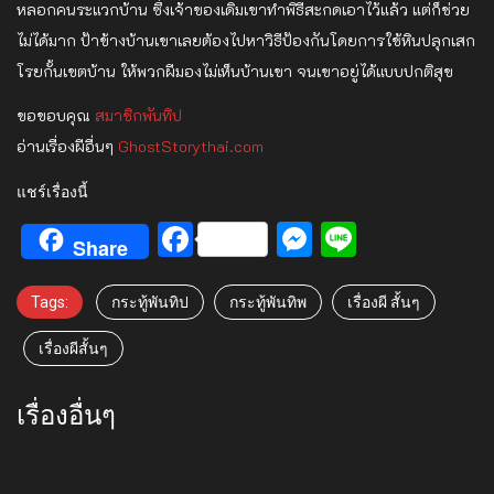
หลอกคนระแวกบ้าน ซึ่งเจ้าของเดิมเขาทำพิธีสะกดเอาไว้แล้ว แต่ก็ช่วย
ไม่ได้มาก ป้าข้างบ้านเขาเลยต้องไปหาวิธีป้องกันโดยการใช้หินปลุกเสก
โรยกั้นเขตบ้าน ให้พวกผีมองไม่เห็นบ้านเขา จนเขาอยู่ได้แบบปกติสุข
ขอขอบคุณ
สมาชิกพันทิป
อ่านเรื่องผีอื่นๆ
GhostStorythai.com
แชร์เรื่องนี้
Facebook
Messenger
Line
Share
Tags:
กระทู้พันทิป
กระทู้พันทิพ
เรื่องผี สั้นๆ
เรื่องผีสั้นๆ
เรื่องอื่นๆ